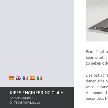
Beim Planfrä
bearbeitet, 
zu geben ode
Das optische
denen eine o
werden muss.
KIFFE ENGINEERING GmbH
Aluminium-L
Am Krebsgraben 18
besonders ho
D | 78048 VS-Villingen