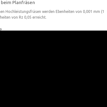
 beim Planfräsen
hen Hochleistungsfräsen werden Ebenheiten von 0,001 mm (1
eiten von Rz 0,05 erreicht.
e
gnen sich nicht zu harte magnetische Werkstoffe, die zum
uf einer magnetischen Spannplatte gespannt werden oder nich
Werkstoffe, die dann über die möglichst plane Rückseite auf
-Spannplatte fixiert werden.
r