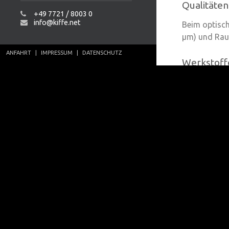
Qualitäten
+49 7721 / 8003 0
info@kiffe.net
Beim optisc
µm) und Rauh
ANFAHRT
|
IMPRESSUM
|
DATENSCHUTZ
Werkstoff
Am besten ei
Planfräsen a
magnetische 
einer Vakuum
zurück
Kommenta