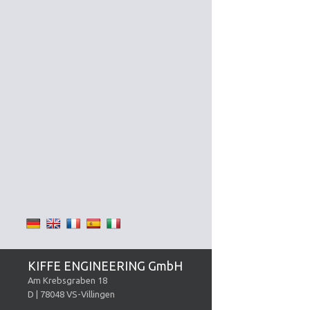
KIFFE ENGINEERING GmbH
Am Krebsgraben 18
D | 78048 VS-Villingen