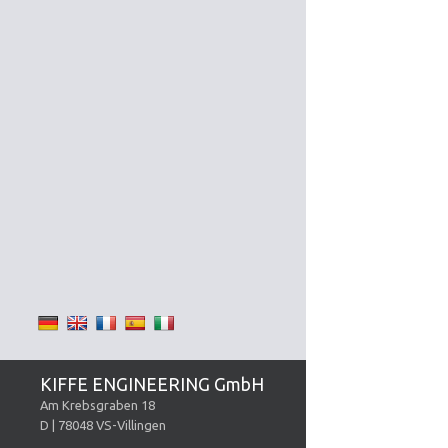
KIFFE ENGINEERING GmbH
Am Krebsgraben 18
D | 78048 VS-Villingen