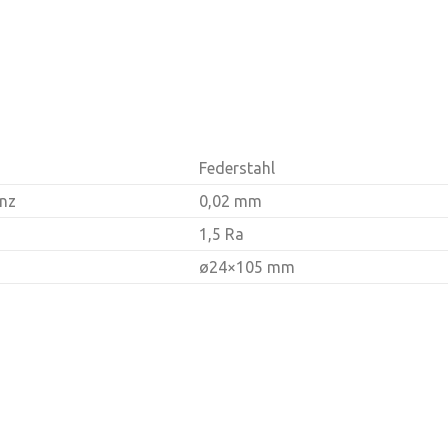
Federstahl
anz
0,02 mm
1,5 Ra
ø24×105 mm