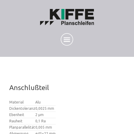
Anschlußteil
Material
Alu
Dickentoleranz
0,0025 mm
Ebenheit
2 µm
Rauheit
0,1 Ra
Planparallelität
0,005 mm
Abmessung
ø45×22 mm